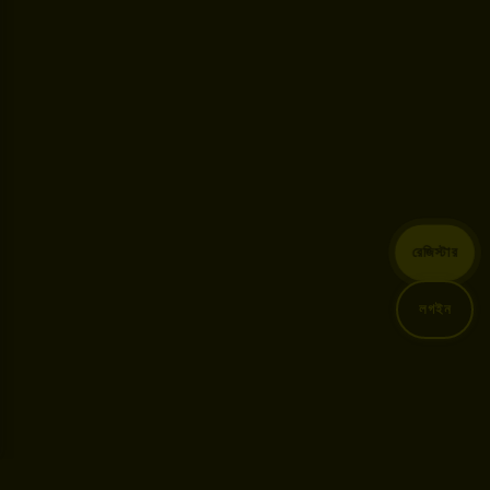
রেজিস্টার
লগইন