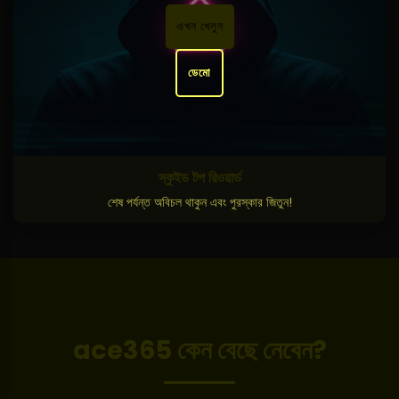
এখন খেলুন
ডেমো
স্কুইড টপ রিওয়ার্ড
শেষ পর্যন্ত অবিচল থাকুন এবং পুরস্কার জিতুন!
ace365 কেন বেছে নেবেন?