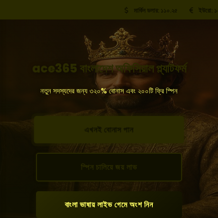
মার্কিন ডলার: ১১০.২৫
ইউরো: ১২০.৫০ বিডিট
ace365 বাংলাদেশ অফিসিয়াল প্ল্যাটফর্ম
নতুন সদস্যদের জন্য ৩২০% বোনাস এবং ২০০টি ফ্রি স্পিন
এখনই বোনাস পান
স্পিন চালিয়ে জয় লাভ
বাংলা ভাষায় লাইভ গেমে অংশ নিন