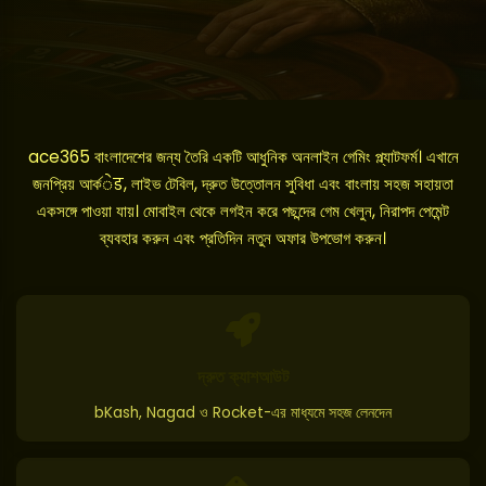
ace365 বাংলাদেশের জন্য তৈরি একটি আধুনিক অনলাইন গেমিং প্ল্যাটফর্ম। এখানে
জনপ্রিয় আর্কेड, লাইভ টেবিল, দ্রুত উত্তোলন সুবিধা এবং বাংলায় সহজ সহায়তা
একসঙ্গে পাওয়া যায়। মোবাইল থেকে লগইন করে পছন্দের গেম খেলুন, নিরাপদ পেমেন্ট
ব্যবহার করুন এবং প্রতিদিন নতুন অফার উপভোগ করুন।
দ্রুত ক্যাশআউট
bKash, Nagad ও Rocket-এর মাধ্যমে সহজ লেনদেন