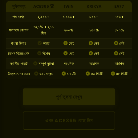
সুবিধাসমূহ
ACE365 🏆
1WIN
KRIKYA
EA77
গেম সংখ্যা
২,৫০০+
১,০০০+
৮০০+
৭৫০+
৩২০% + ২০০
স্বাগতম বোনাস
২০০%
১৫০%
১৮০%
ফ্রি
বাংলা ডিলার
আছে
নেই
নেই
নেই
বিশেষ থিমের গেম
বিশেষ
নেই
নেই
নেই
স্থানীয় পেমেন্ট
সম্পূর্ণ সুবিধা
আংশিক
আংশিক
আংশিক
উত্তোলনের সময়
৯০ সেকেন্ড
১ ঘণ্টা
৩০ মিনিট
৪৫ মিনিট
পূর্ণ তুলনা দেখুন
এখন ACE365 বেছে নিন