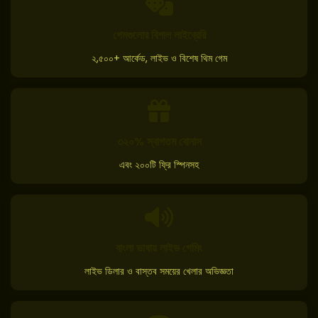
গেমগুলোর বিশাল লাইব্রেরি
২,৫০০+ আর্কেড, লাইভ ও বিশেষ থিম গেম
৩২০% স্বাগতম বোনাস
এবং ২০০টি ফ্রি স্পিনসহ
বাংলা ভাষায় লাইভ গেমিং
লাইভ ডিলার ও বাস্তব সময়ের খেলার অভিজ্ঞতা